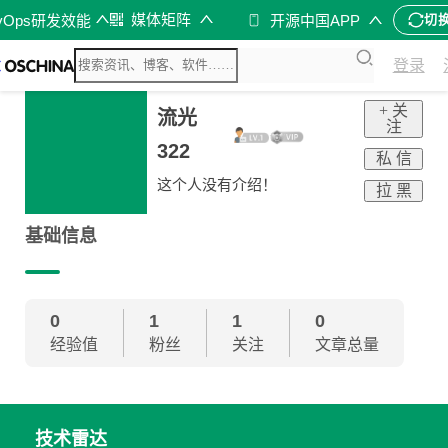
媒体矩阵
vOps研发效能
开源中国APP
切
登录
+ 关
流光
注
322
私 信
这个人没有介绍！
拉 黑
基础信息
0
1
1
0
经验值
粉丝
关注
文章总量
技术雷达