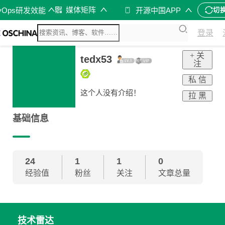
媒体矩阵
vOps研发效能
开源中国APP
切
登录
+ 关
tedx53
注
私 信
这个人没有介绍！
拉 黑
基础信息
24
1
1
0
经验值
粉丝
关注
文章总量
技术雷达