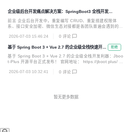
企业级后台开发痛点解决方案：SpringBoot3 全栈开发方
案 Jboot-Plus 技术解析
前言 企业后台开发中，重复编写 CRUD、重复搭建权限体
系、接口安全加密、微信生态对接都是各团队普遍会遇到的重
复工作。不少开发者会选择成熟开源方案复用通用底层能力，
2026-07-03 15:46:24
0
评论
本文客观拆解一套基于 Spring Boot 3 + Vue2.7 前后端分离
开发框架 Jboot-Plus 的技术设计，仅作为技术选型参考，完
基于 Spring Boot 3 + Vue 2.7 的企业级全栈快速开发
拒绝
整文档资料可自行检索站点 jboot.plus 查阅。 一、整体架构
框架
说明 Jboot-Plus 包含后端工程与配套前端管理后台，整合各
基于 Spring Boot 3 + Vue 2.7 的企业级全栈开发利器：Jboo
类企业开发通用基础能力，减少新项目从零搭建底层逻辑的工
t-Plus 开源平台正式发布！ 官网地址： https://jboot.plus/ 在
作量。 技术栈构成： 后端：Spring Boot 3 + MyBatis-Flex
快速迭代的企业应用开发需求下，如何保证系统的健壮、安全
前端：Vue 2....
2026-07-03 10:32:41
0
评论
和高效，同时兼顾开发速度，是每个技术团队都在探索的问
题。如果你正在为重复的增删改查头疼、为权限体系的杂乱而
烦恼，或者希望能更轻松地整合微信生态、实现数据安全传
输，那么这篇文章介绍的‌Jboot-Plus‌——一个基于 Spring Bo
ot 3 + Vue 2.7 的现代化企业级快速开发平台，可能会成为你
暂无更多数据
团队提效的“秘密武器”。 🚀 项目简介与核心定位 Jboot-Pl...