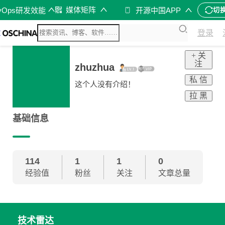
媒体矩阵
vOps研发效能
开源中国APP
切
登录
+ 关
注
zhuzhua
私 信
这个人没有介绍！
拉 黑
基础信息
114
1
1
0
经验值
粉丝
关注
文章总量
技术雷达