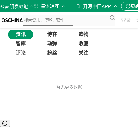
媒体矩阵
vOps研发效能
开源中国APP
切
登录
资讯
博客
造物
智库
动弹
收藏
评论
粉丝
关注
暂无更多数据