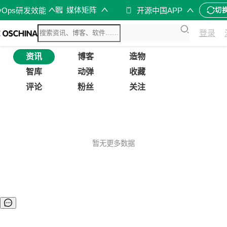
媒体矩阵
vOps研发效能
开源中国APP
切
登录
资讯
博客
造物
智库
动弹
收藏
评论
粉丝
关注
暂无更多数据