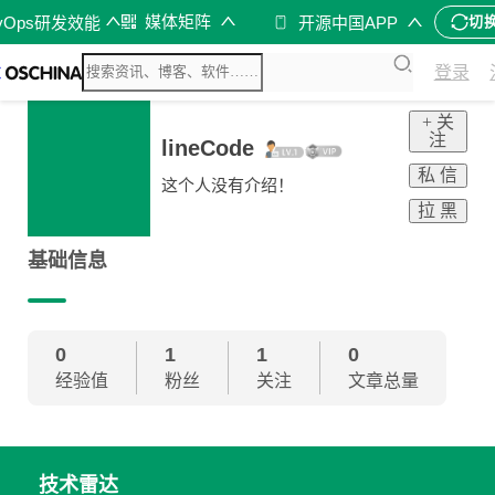
媒体矩阵
vOps研发效能
开源中国APP
切
登录
+ 关
注
lineCode
私 信
这个人没有介绍！
拉 黑
基础信息
0
1
1
0
经验值
粉丝
关注
文章总量
技术雷达