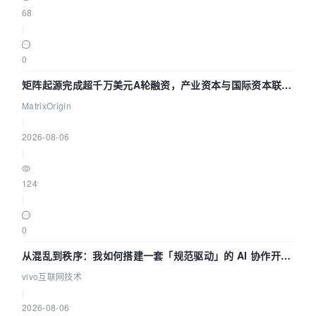
68
|
0
矩阵起源完成超千万美元A轮融资，产业资本与国际资本联手
押注企业级AI基础设施赛道
MatrixOrigin
|
2026-08-06
|
124
|
0
从混乱到秩序：我如何搭建一套「规范驱动」的 AI 协作开发
体系
vivo互联网技术
|
2026-08-06