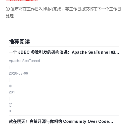
复审将在工作日2小时内完成，非工作日提交将在下一个工作日
处理
推荐阅读
一个 JDBC 参数引发的架构演进：Apache SeaTunnel 如何
解决数据同步中的“定时 Flush”难题
Apache SeaTunnel
|
2026-08-06
|
201
|
0
就在明天！白鲸开源与你相约 Community Over Code