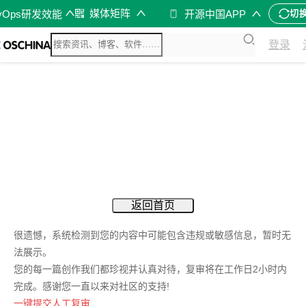
媒体矩阵
vOps研发效能
开源中国APP
切
登录
返回首页
很遗憾，系统检测到您的内容中可能包含违规或敏感信息，暂时无
法展示。
您的每一篇创作我们都珍视并认真对待，复审将在工作日2小时内
完成。感谢您一直以来对社区的支持!
一键提交人工复审