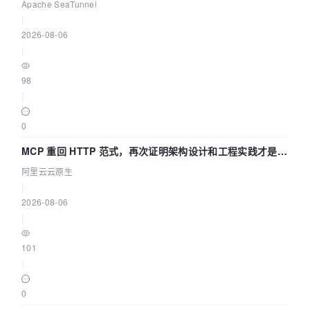
Asia 2026 主题演讲！
Apache SeaTunnel
|
2026-08-06
|
98
|
0
MCP 重回 HTTP 范式，再次证明架构设计和工程实践才是稀
缺资源
阿里云云原生
|
2026-08-06
|
101
|
0