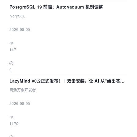
PostgreSQL 19 前瞻：Autovacuum 机制调整
IvorySQL
|
2026-08-05
|
147
|
0
LazyMind v0.2正式发布！｜双击安装，让 AI 从“给出答案”
走到“完成交付”
商汤万象开发者
|
2026-08-05
|
1170
|