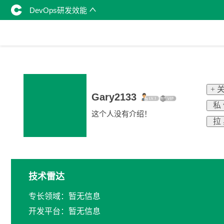
DevOps研发效能
+ 
Gary2133
私
这个人没有介绍！
拉
技术雷达
专长领域：暂无信息
开发平台：暂无信息