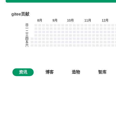
gitee贡献
资讯
博客
造物
智库