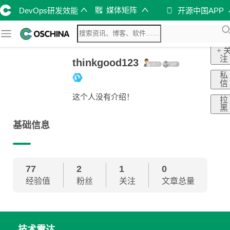
媒体矩阵
DevOps研发效能
开源中国APP
+ 
注
thinkgood123
私
信
这个人没有介绍！
拉
黑
基础信息
77
2
1
0
经验值
粉丝
关注
文章总量
技术雷达