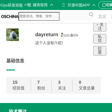
媒体矩阵
vOps研发效能
开源中国APP
切
登录
+ 关
注
dayreturn
私
信
这个人没有介绍！
拉
黑
基础信息
15
7
3
0
经验值
粉丝
关注
文章总量
技术雷达