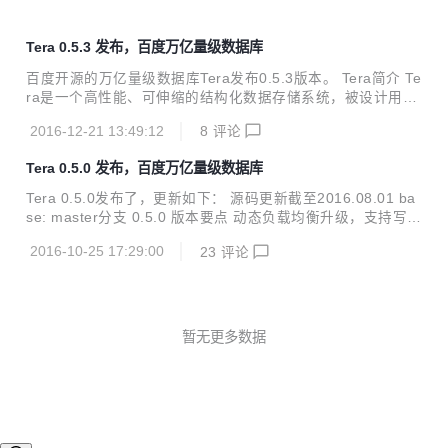
Tera 0.5.3 发布，百度万亿量级数据库
百度开源的万亿量级数据库Tera发布0.5.3版本。 Tera简介 Te
ra是一个高性能、可伸缩的结构化数据存储系统，被设计用来
管理搜索引擎万亿量级的超链与网页信息。为实现数据的实时
2016-12-21 13:49:12
8
评论
分析与高效访问，我们使用按行键、列名和时间戳全局排序的
三维数据模型组织数据，使用多级Cache系统，充分利用新一
Tera 0.5.0 发布，百度万亿量级数据库
代服务器硬件大内存、SSD盘和万兆网卡的性能优势，做到模
型灵活的同时，实现了高吞吐与水平扩展。 项目主页：点击查
Tera 0.5.0发布了，更新如下： 源码更新截至2016.08.01 ba
看 版本要点 将tera的key作为mysql的primary key支持seek
se: master分支 0.5.0 版本要点 动态负载均衡升级，支持写
重构SDK头文件，重写大部分注释 SDK成员变量命名风格统
入、扫描负载的均衡 分片分裂合并优化 支持写热点加速分裂
一为name_ 支持SDK记录当前代码版本 Pyth...
2016-10-25 17:29:00
23
评论
写负载高的tablet不进行合并 支持回传客户端分片状态更新时
间 teracli支持传入分片集合进行compact mysql-tera支持mys
ql 5.6.31 teracli支持不可见字符输出转义选项 sdk timeout性
能优化 0.5.0 问题修复 增加合并超时容错 修复libtera_c锁错
误 SDK cookie目录不存在时进行创建 修复WriteTabletTask
暂无更多数据
Co...