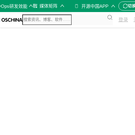
媒体矩阵
vOps研发效能
开源中国APP
切
登录