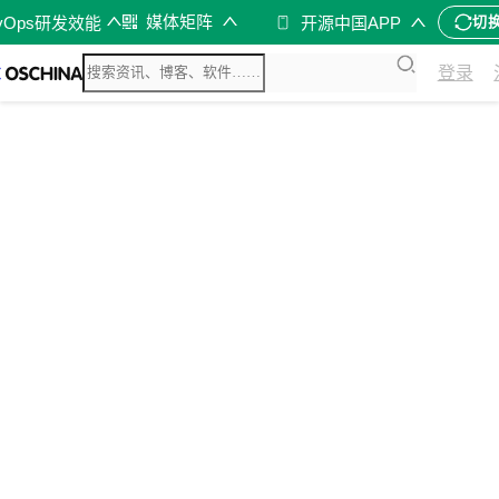
媒体矩阵
vOps研发效能
开源中国APP
切
登录