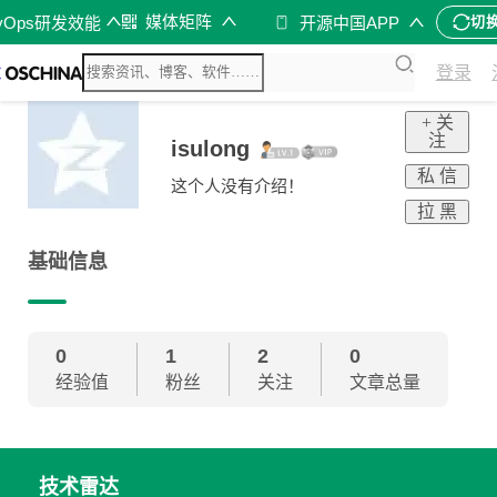
媒体矩阵
vOps研发效能
开源中国APP
切
登录
+ 关
注
isulong
私 信
这个人没有介绍！
拉 黑
基础信息
0
1
2
0
经验值
粉丝
关注
文章总量
技术雷达