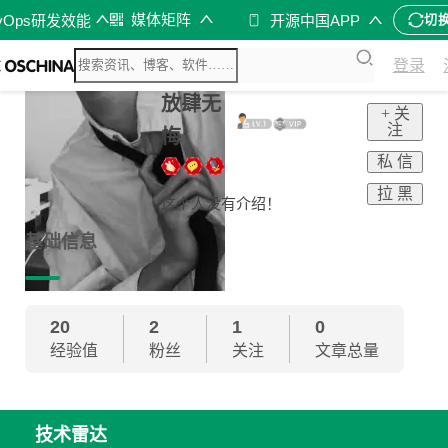
媒体矩阵
vOps研发效能
开源中国APP
切
登录
放肆无
+ 关
注
悔
私 信
拉 黑
这个人没有介绍！
基础信息
20
2
1
0
经验值
粉丝
关注
文章总量
技术雷达