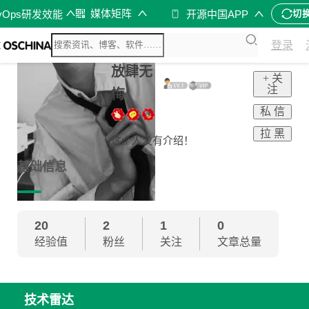
媒体矩阵
vOps研发效能
开源中国APP
切
登录
放肆无
+ 关
注
悔
私 信
拉 黑
这个人没有介绍！
基础信息
20
2
1
0
经验值
粉丝
关注
文章总量
技术雷达