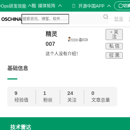
媒体矩阵
vOps研发效能
开源中国APP
切
登录
+ 关
精灵
注
007
私 信
这个人没有介绍！
拉 黑
基础信息
9
1
24
0
经验值
粉丝
关注
文章总量
技术雷达