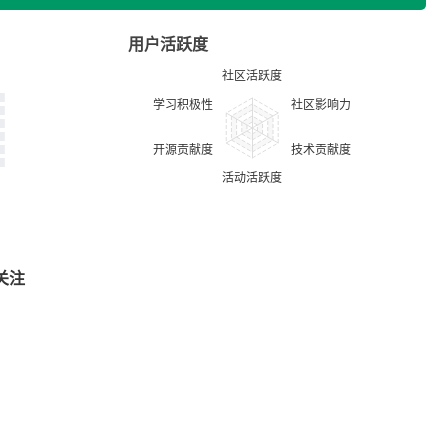
用户活跃度
关注