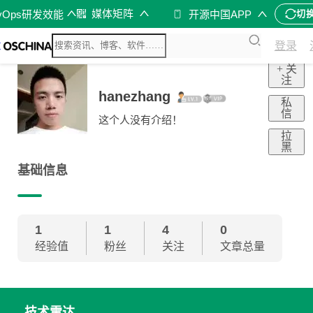
媒体矩阵
vOps研发效能
开源中国APP
切
登录
+ 关
注
hanezhang
私
信
这个人没有介绍！
拉
黑
基础信息
1
1
4
0
经验值
粉丝
关注
文章总量
技术雷达