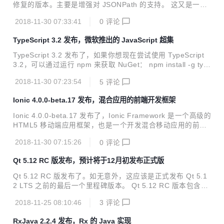
的新皮肤，这是一款扁平化设计的浅色系皮肤，与 CKEditor
修复的版本。主要是增强对 JSONPath 的支持。 这又是一个
5 集成可提供更好的视觉体验。 性能改进 在此前的版本中，
功能修复的版本。主要是修复JSONObject.readObject安全检
如果 CKF...
2018-11-30 07:33:41
0
评论
测误报问题。 Issues 修复JSONObject.readObject安全检测
误报错误的问题 修复TypeUtils.getClass处理泛型不当的问题
TypeScript 3.2 发布，微软推出的 JavaScript 超集
BrowserCompatible支持BigInteger类型 修复JSONPath.extr
act不支持$的问题 相关链接 下载 http://repo1.maven.org/m
TypeScript 3.2 发布了，如果你想现在尝试使用 TypeScript
aven2/com/alibaba/fastj...
3.2，可以通过运行 npm 来获取 NuGet： npm install -g typ
escript 您也可以获得编辑器支持： Visual Studio 2017 (for v
2018-11-30 07:23:54
5
评论
ersion 15.2 or later). Visual Studio 2015 (which requires u
pdate 3). For Visual Studio Code by installing the Insiders
Ionic 4.0.0-beta.17 发布，混合应用的前端开发框架
release until the full release provides it. Sublim...
Ionic 4.0.0-beta.17 发布了，Ionic Framework 是一个高级的
HTML5 移动端应用框架，也是一个开发混合移动应用的前端
框架。 Bug 修复 alert: accepts any value (#16476) (50b0c
2018-11-30 07:15:26
0
评论
6f), closes #16170 angular: accept other url schemas (e8
e7183) angular: avoid forEach in classList (359bdcf) angu
Qt 5.12 RC 版发布，预计将于12月初发布正式版
lar: cleanup ion-invalid class (34cd1d1), closes #16353 an
g...
Qt 5.12 RC 版发布了。如无意外，这应该是正式发布 Qt 5.1
2 LTS 之前的最后一个里程碑版本。 Qt 5.12 RC 版本包含许
多文档更新、一些错误/回归修复以及其他的维护更新。有关
2018-11-25 08:10:46
3
评论
RC 版本的详细更新信息可通过邮件列表查看。 官方表示，这
是最后计划的测试版本，如果没发现重要的错误，将在12月初
RxJava 2.2.4 发布，Rx 的 Java 实现
正式发布 Qt 5.12.0 LTS。 Qt 5.12 带来了网络功能方面的改