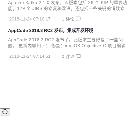
tr...
Apache Kafka 2.1.0 发布，该版本包括 28 个 KIP 的重要功
能，179 个 JIRS 的修复和改进，还包括一些关键的错误修
复。 以下是一些值得注意的变化： 支持 Java11 支持 Zstand
2018-11-24 07:16:17
1
评论
ard，可实现与 gzip 相当的压缩，具有更高的压缩率，尤其是
减压速度（KIP-110） Kafka 的复制协议现在支持改进的僵尸
AppCode 2018.3 RC2 发布，集成开发环境
围栏 改进管理脚本和管理客户端 API 以简化管理操作（KIP-2
31，KIP-308，KIP-322，KIP-324，KIP-338，KIP-340） D
AppCode 2018.3 RC2 发布了。此版本主要修复了一些问
NS 处理改进（KIP-235，KIP-302） 完整更新内容请查看发
题。 更新内容如下： 修复：macOS Objective-C 项目编辑器
布说明。 下载地址： ht...
中的“无法构建模块..”错误（OC-18082） 修复：创建后 10-3
2018-11-24 07:14:51
0
评论
0 秒无法运行扩展运行配置（OC-18058） 修复运行扩展配
置：自动为扩展运行配置创建正确的默认名称（OC-17795）
完整更新内容请查看发布说明。 下载地址： https://www.jetb
rains.com/objc/nextversion/