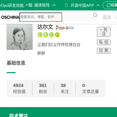
媒体矩阵
vOps研发效能
开源中国APP
切
登录
达尔文
+ 关
注
私 信
让我们红尘作伴吃得白白
拉 黑
胖胖
基础信息
4924
381
38
0
经验值
粉丝
关注
文章总量
技术雷达