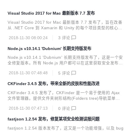
Visual Studio 2017 for Mac 最新版本 7.7 发布
Visual Studio 2017 for Mac 最新版本 7.7 发布了，旨在改善
从 .NET Core 到 Xamarin 和 Unity 的每个项目类型的核心开
发体验。 7.7 中的新增功能 Visual Studio for Mac 现支持 .N
2018-11-30 08:00:24
3
评论
ET Core 2.2 添加了可在快速修复可用时显示的新图标 针对 A
SP.NET Core 项目，现支持“发布到文件夹” NuGet 已更新到
Node.js v10.14.1 'Dubnium' 长期支持版发布
版本 4.7 值得关注的新特性 改进 IntelliSense 支持 .NET Cor
e 2.2 (preview) 改进 Xamarin.Android 构建性能 更多内容可
Node.js v10.14.1 'Dubnium' 长期支持版发布了，这是一个安
查看发布主页。
全修复版本。所有 Node.js 用户都可以在这里获取安全发布摘
要： 该版本包含以下 CVE 修复： Node.js: 使用大型HTTP标
2018-11-30 07:48:48
5
评论
头拒绝服务 (CVE-2018-12121) Node.js: Slowloris HTTP 拒
绝服务 (CVE-2018-12122 / Node.js) Node.js: 用于 javascri
CKFinder 3.4.5 发布，带来全新的皮肤和性能改进
pt 协议的 URL 解析器中的主机名 Hostname spoofing (CVE-
2018-12123) OpenSSL: DSA 签名生成中的计时漏洞 (CVE-
CKFinder 3.4.5 发布了，CKFinder 是一个易于使用的 Ajax
2018-07...
文件管理器。提供文件夹树形结构(Folders tree)导航菜单，
多语言支持（自动探测用），支持创建/重命名/删除文件和文
2018-11-30 07:47:13
0
评论
件夹，集成 FCKeditor 在线编辑器。 此版本为文件管理器带
来了重要的性能改进 —— 如果你的 CKFinder 用于数百个文
fastjson 1.2.54 发布，修复某项安全检测误报问题
件夹，推荐更新至该版本。此外，还有更多的新特性，包括添
加了新的现代化主题。 新皮肤：Neko Neko 是 3.4.5 版本中
fastjson 1.2.54 版本发布了，这又是一个功能增强，以及 bug