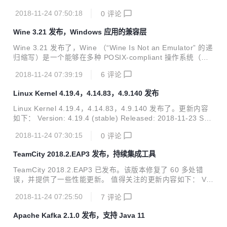
自动完成并导航 Rails 范围 发现对 Struct 的完全支持 随时随
2018-11-24 07:50:18
0
评论
地创建 i18n 翻译，并使用其他新的 i18n 功能 在 IDE 中使用
GitHub 拉取请求 更安全地提取参数，内联方法和变量 使用新
Wine 3.21 发布，Windows 应用的兼容层
的意图操作，使代码修复代码更快 新的整洁 Darcula 配色方
案 使用新的 Search Everywhere 对话框更快地进行搜索 更
Wine 3.21 发布了，Wine （“Wine Is Not an Emulator” 的递
新详情请看这里或者这里。 下载地址： https://www.jetbrain
归缩写）是一个能够在多种 POSIX-compliant 操作系统（诸
s.com/ruby/n...
如 Linux，macOS 及 BSD 等）上运行 Windows 应用的兼容
2018-11-24 07:39:19
6
评论
层。Wine 不是像虚拟机或者模拟器一样模仿内部的 Windows
逻辑，而是将 Windows API 调用翻译成为动态的 POSIX 调
Linux Kernel 4.19.4，4.14.83，4.9.140 发布
用，免除了性能和其他一些行为的内存占用，让你能够干净地
集合 Windows 应用到你的桌面。 更新内容如下： Typelib m
Linux Kernel 4.19.4，4.14.83，4.9.140 发布了。更新内容
arshaller 使用 NDR 函数重写。 最新 Android 版本提供图形
如下： Version: 4.19.4 (stable) Released: 2018-11-23 Sou
支持。 ...
rce: linux-4.19.4.tar.xz PGP Signature: linux-4.19.4.tar.sig
2018-11-24 07:30:15
0
评论
n Patch: full (incremental) ChangeLog: ChangeLog-4.19.4
Version: 4.14.83 (longterm) Released: 2018-11-23 Sourc
TeamCity 2018.2.EAP3 发布，持续集成工具
e: linux-4.14.83.tar.xz PGP Signa...
TeamCity 2018.2.EAP3 已发布。该版本修复了 60 多处错
误，并提供了一些性能更新。 值得关注的更新内容如下： VC
S polling node for TeamCity server. As one more step aim
2018-11-24 07:25:50
7
评论
ed at scalability, TeamCity now allows starting a secondar
y node, which can either work as a read-only server (by d
Apache Kafka 2.1.0 发布，支持 Java 11
efault) or poll VCS repositories for changes, if the adminis