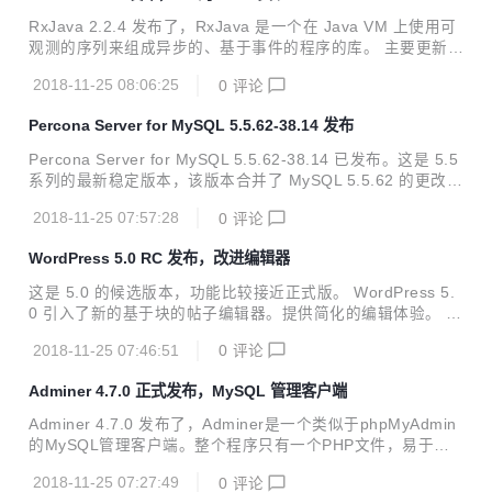
进、Qt QML 对 ECMAScript 7 的支持、升级 Qt WebEngine
RxJava 2.2.4 发布了，RxJava 是一个在 Java VM 上使用可
到 Chromium 69、Qt 虚拟键盘的扩展接口、Qt 3D 对 Open
观测的序列来组成异步的、基于事件的程序的库。 主要更新内
GL ES 3.1 的支持、Qt 3D 的...
容如下： API 更新 Pull 6278: Add Maybe/Single/Completab
2018-11-25 08:06:25
0
评论
le materialize operator, Pull 6278: Add Single.dematerializ
e(selector) operator. Pull 6281: Add Flowable/Observable
Percona Server for MySQL 5.5.62-38.14 发布
dematerialize(selector) operator. Bug 修复 Pull 6258: Fix
cancel/dis...
Percona Server for MySQL 5.5.62-38.14 已发布。这是 5.5
系列的最新稳定版本，该版本合并了 MySQL 5.5.62 的更改，
包括其中的所有错误修复。 更新内容如下： 改进 #4790: The
2018-11-25 07:57:28
0
评论
accuracy of user statistics has been improved Bug 修复 T
he binary log could be corrupted when the disk partition u
WordPress 5.0 RC 发布，改进编辑器
sed for temporary files (tmpdir system variable) had little f
ree space...
这是 5.0 的候选版本，功能比较接近正式版。 WordPress 5.
0 引入了新的基于块的帖子编辑器。提供简化的编辑体验。 无
论是在构建第一个网站，修改博客还是编写代码，用户都可以
2018-11-25 07:46:51
0
评论
更灵活地显示内容。 Twenty Nineteen 是 WordPress 的新默
认主题，它为 5.0 中默认可用的块提供自定义样式。 Twenty
Adminer 4.7.0 正式发布，MySQL 管理客户端
Nineteen 旨在用于各种用例。 无论是运营照片博客，开展新
业务还是支持非盈利组织，Twenty Nineteen 都非常灵活，可
Adminer 4.7.0 发布了，Adminer是一个类似于phpMyAdmin
以满足您的需求。 块（block）编辑器的一些改进： All of the
的MySQL管理客户端。整个程序只有一个PHP文件，易于使
previous default themes, fro...
用和安装。Adminer支持多语言（已自 带11种翻译语言文
2018-11-25 07:27:49
0
评论
件，可以按自己的需求翻译相应的语言）。支持PHP4.3+，M