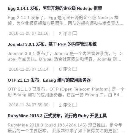
ySQL 4.1+以上的版本。 更新内容： 简化将执行的 SQL 查询
Egg 2.14.1 发布，阿里开源的企业级 Node.js 框架
存储到书签 使用带有前导或尾随空格的密码时发出警告 如果 i
mportServerPath() 返回空字符串，则隐藏从服务器导入 修
Egg 2.14.1 发布了，Egg 是阿里开源的企业级 Node.js 框
复空单元格的内联编辑（从 4.6.3 回归） 允许一次添加两个以
架，为企业级框架和应用而生。团队的架构师和技术负责人可
上的索引（从 4.4.0 开始回归） 复制表时避免覆盖现有表（b
以非常容易地基于自身的技术架构在其基础上扩展出适合自身
ug＃64...
2018-11-25 07:21:16
2
评论
业务场景的框架。 值得关注的变化 修复 删除超时日志消息 其
他 使用 circular-json-for-egg 删除弃用消息 下载地址： Sour
Joomla! 3.9.1 发布，基于 PHP 的内容管理系统
ce code(zip) Source code(tar.gz)
Joomla! 3.9.1 发布了，Joomla 是一个内容管理系统，与 Dr
upal 有点类似。Drupal 适合社区网站和博客，Joomla 则倾
向于电子商务。 更新内容如下： New Joomla! Installations .
2018-11-25 07:15:14
0
评论
tar.bz2 | .tar.gz | .zip Update from Joomla! 3.9.0 .tar.bz2 |
.tar.gz | .zip Update from Joomla! 2.5 or previous 3.x rele
OTP 21.1.3 发布，Erlang 编写的应用服务器
ases .tar.bz2 | .tar.gz | .zip 下载地址： https://github.com/j
ooml...
OTP 21.1.3 已发布，OTP (Open Telecom Platform) 是一个
用 Erlang 编写的应用服务器，它是一套 Erlang 库，由 Erlan
g 运行时系统、主要使用 Erlang 编写的许多随时可用的组件
2018-11-24 07:59:30
2
评论
以及 Erlang 程序的一组设计原则组成。 更新的应用： erts-1
0.1.3 未更新的应用 asn1-5.0.7 common_test-1.16.1 compi
RubyMine 2018.3 正式发布，流行的 Ruby 开发工具
ler-7.2.7 crypto-4.3.3 debugger-4.2.6 dialyzer-3.3.1 diam
eter-2.1.6 edoc-0.9.4 eldap-1.2.6 erl_docg...
RubyMine 2018.3 (build 183.4284.145) 现已推出。是今年
最后的一个主要版本。 此版本带来了如下值得关注的更新：