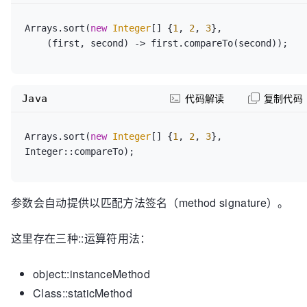
    }

Arrays.sort(
new
Integer
[] {
1
, 
2
, 
3
},

    compileOptions {

    (first, second) -> first.compareTo(second));
        sourceCompatibility JavaVersion.VERSION_1_8

        targetCompatibility JavaVersion.VERSION_1_8

    }

Java
代码解读
复制代码
}
Arrays.sort(
new
Integer
[] {
1
, 
2
, 
3
}, 
Integer::compareTo);
参数会自动提供以匹配方法签名（method signature）。
这里存在三种::运算符用法：
object::instanceMethod
Class::staticMethod