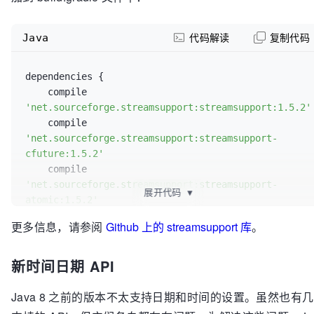
Java
代码解读
复制代码
dependencies {

    compile 
'net.sourceforge.streamsupport:streamsupport:1.5.2'
    compile 
'net.sourceforge.streamsupport:streamsupport-
cfuture:1.5.2'
    compile 
'net.sourceforge.streamsupport:streamsupport-
展开代码
▼
atomic:1.5.2'
    compile 
更多信息，请参阅
Github 上的 streamsupport 库
。
'net.sourceforge.streamsupport:streamsupport-
flow:1.5.2'
新时间日期 API
    compile 
'net.sourceforge.streamsupport:streamsupport-
literal:1.5.2'
Java 8 之前的版本不太支持日期和时间的设置。虽然也有
}