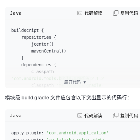
Java
代码解读
复制代码
buildscript {

    repositories {

        jcenter()

        mavenCentral()

    }

    dependencies {

        classpath 
'com.android.tools.build:gradle:2.1.2'
展开代码
▼
        classpath 
'me.tatarka:gradle-
retrolambda:3.2.5'
模块级 build.gradle 文件应包含以下突出显示的代码行：
    }

}

...
Java
代码解读
复制代码
apply plugin: 
'com.android.application'
apply plugin: 
'me.tatarka.retrolambda'