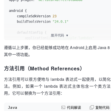
android {

    compileSdkVersion 
23
    buildToolsVersion 
"24.0.1"
    defaultConfig {

展开代码
▼
        applicationId 
"com.example.lambdas"
        minSdkVersion 
16
遵循以上步骤，你已经能够成功地在 Android上启用 Java 8
        targetSdkVersion 
23
其中一项功能。
        versionCode 
1
        versionName 
"1.0"
    }

方法引用（Method References）
    buildTypes {

方法引用可以很方便地与 lambda 表达式一起使用，以简
        release {

法。例如，如果一个 lambda 表达式主体包含一个类方
            minifyEnabled 
false
用，它可以替换为一个方法引用：
            proguardFiles 
getDefaultProguardFile
(
'proguard-android.txt'
)
, 
'proguard-rules.pro'
Java
代码解读
复制代码
        }
