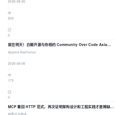
2026-08-06
|
505
|
0
就在明天！白鲸开源与你相约 Community Over Code Asia
2026 主题演讲！
Apache SeaTunnel
|
2026-08-06
|
175
|
0
MCP 重回 HTTP 范式，再次证明架构设计和工程实践才是稀缺资
源
阿里云云原生