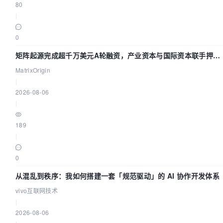
80
|
0
矩阵起源完成超千万美元A轮融资，产业资本与国际资本联手押注
企业级AI基础设施赛道
MatrixOrigin
|
2026-08-06
|
189
|
0
从混乱到秩序：我如何搭建一套「规范驱动」的 AI 协作开发体系
vivo互联网技术
|
2026-08-06