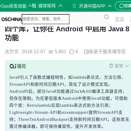
媒体矩阵
vOps研发效能
开源中国APP
切
登录
四个库，让你在 Android 中启用 Java 8
功能
达尔文
2016-12-07
5,801
6
收录于
服务端
专区
复制
Java8引入了函数式编程特性，如lambda表达式、方法引用、
StreamAPI和新时间日期API，简化了设计模式实现。
AndroidN后，部分Java8功能通过Jack&Jill编译工具链支持，
但存在限制。为在更低版本Android中使用Java8功能，可借助
四个库：Retrolambda实现lambda表达式和方法引用；
Lightweight-Stream-API和streamsupport提供StreamAPI支
持；ThreeTenAndroidBackport支持新时间日期API。这些库无
需迁移编译器，即可保持兼容性，提升开发效率。