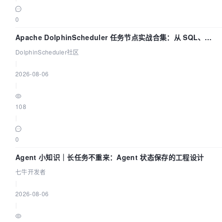
0
Apache DolphinScheduler 任务节点实战合集：从 SQL、
DataX 到 Spark、Flink 一次配置全打通
DolphinScheduler社区
|
2026-08-06
|
108
|
0
Agent 小知识｜长任务不重来：Agent 状态保存的工程设计
七牛开发者
|
2026-08-06
|