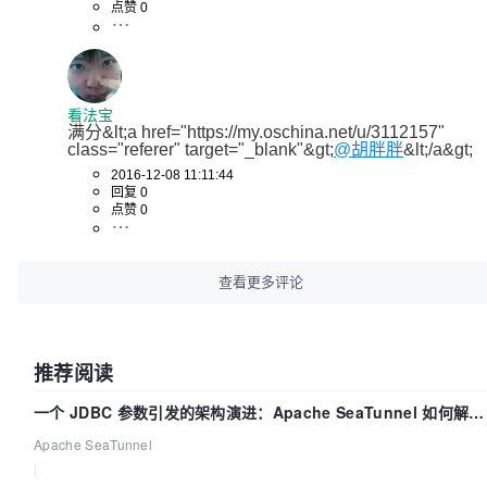
点赞 0
看法宝
满分&lt;a href="https://my.oschina.net/u/3112157" 
class="referer" target="_blank"&gt;
@胡胖胖
&lt;/a&gt;  
2016-12-08 11:11:44
回复 0
点赞 0
查看更多评论
推荐阅读
一个 JDBC 参数引发的架构演进：Apache SeaTunnel 如何解决
数据同步中的“定时 Flush”难题
Apache SeaTunnel
|