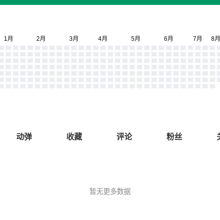
动弹
收藏
评论
粉丝
暂无更多数据