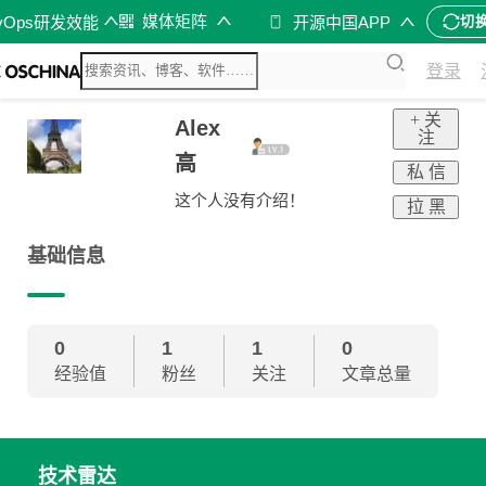
媒体矩阵
vOps研发效能
开源中国APP
切
登录
+ 关
Alex
注
高
私 信
这个人没有介绍！
拉 黑
基础信息
0
1
1
0
经验值
粉丝
关注
文章总量
技术雷达