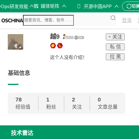
媒体矩阵
vOps研发效能
开源中国APP
切
登录
越9
+ 关注
私 信
拉 黑
这个人没有介绍！
基础信息
78
1
2
0
经验值
粉丝
关注
文章总量
技术雷达