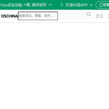
媒体矩阵
vOps研发效能
开源中国APP
切
登录