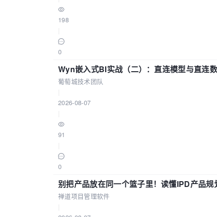
198
|
0
Wyn嵌入式BI实战（二）：直连模型与直连
葡萄城技术团队
|
2026-08-07
|
91
|
0
别把产品放在同一个篮子里！读懂IPD产品规
禅道项目管理软件
|