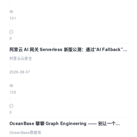
|
101
|
0
阿里云 AI 网关 Serverless 新版公测：通过“AI Fallback”与
拓扑可视化构建 AI 流量治理底座
阿里云云原生
|
2026-08-07
|
135
|
0
OceanBase 聊聊 Graph Engineering —— 别让一个
Agent 既当运动员又
OceanBase数据库