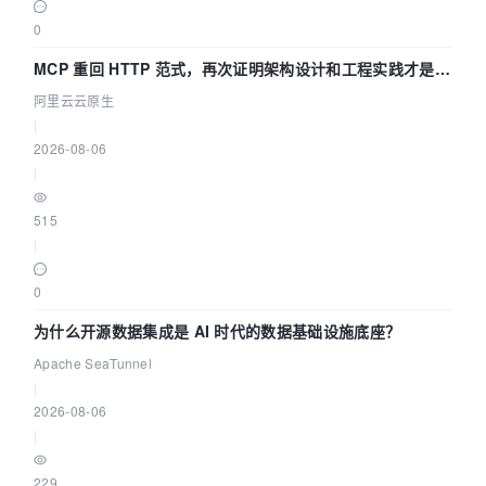
0
MCP 重回 HTTP 范式，再次证明架构设计和工程实践才是稀
缺资源
阿里云云原生
|
2026-08-06
|
515
|
0
为什么开源数据集成是 AI 时代的数据基础设施底座？
Apache SeaTunnel
|
2026-08-06
|
229