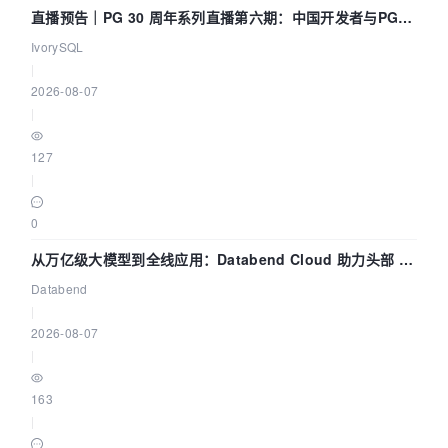
直播预告｜PG 30 周年系列直播第六期：中国开发者与PG内
核——我们改得动吗？我们贡献了什么？
IvorySQL
|
2026-08-07
|
127
|
0
从万亿级大模型到全线应用：Databend Cloud 助力头部 AI
企业构建全链路 Trace 数据管道
Databend
|
2026-08-07
|
163
|