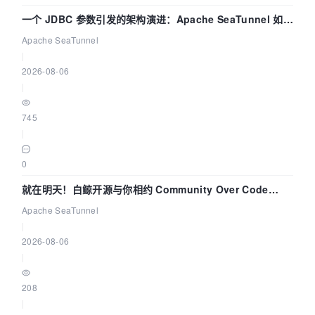
一个 JDBC 参数引发的架构演进：Apache SeaTunnel 如何
解决数据同步中的“定时 Flush”难题
Apache SeaTunnel
|
2026-08-06
|
745
|
0
就在明天！白鲸开源与你相约 Community Over Code
Asia 2026 主题演讲！
Apache SeaTunnel
|
2026-08-06
|
208
|