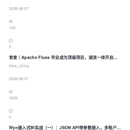
|
2026-08-07
|
149
|
0
官宣｜Apache Fluss 毕业成为顶级项目，湖流一体开启
Agentic Lake 全面实时化时代
Flink_China
|
2026-08-07
|
1826
|
0
Wyn嵌入式BI实战（一）：JSON API带参数接入，多租户数