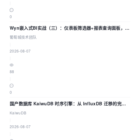
|
0
Wyn嵌入式BI实战（三）：仪表板筛选器+报表查询面板，参
数联动全闭环
葡萄城技术团队
|
2026-08-07
|
88
|
0
国产数据库 KaiwuDB 时序引擎：从 InfluxDB 迁移的完整
技术路径
KaiwuDB
|
2026-08-07
|