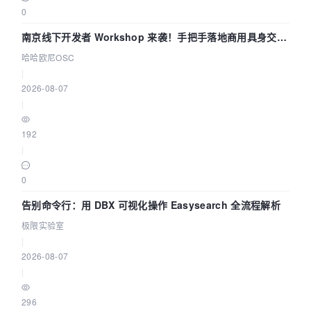
0
南京线下开发者 Workshop 来袭！手把手落地商用具身交互
智能 Agent 应用
哈哈欧尼OSC
|
2026-08-07
|
192
|
0
告别命令行：用 DBX 可视化操作 Easysearch 全流程解析
极限实验室
|
2026-08-07
|
296