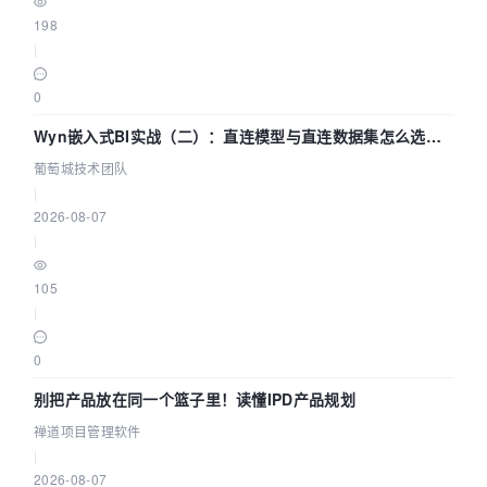
198
|
0
Wyn嵌入式BI实战（二）：直连模型与直连数据集怎么选，
参数为什么不生效？| 葡萄城技术团队
葡萄城技术团队
|
2026-08-07
|
105
|
0
别把产品放在同一个篮子里！读懂IPD产品规划
禅道项目管理软件
|
2026-08-07