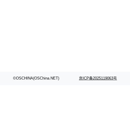
©OSCHINA(OSChina.NET)
京ICP备2025119063号