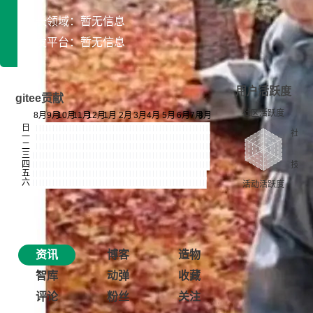
专长领域：暂无信息
开发平台：暂无信息
用户活跃度
gitee贡献
资讯
博客
造物
智库
动弹
收藏
评论
粉丝
关注