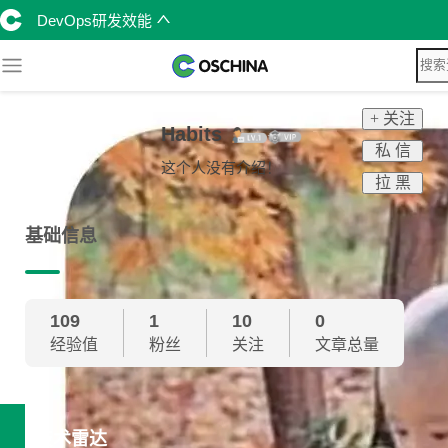
DevOps研发效能
+ 关注
Habits
私 信
这个人没有介绍！
拉 黑
基础信息
109
1
10
0
经验值
粉丝
关注
文章总量
技术雷达