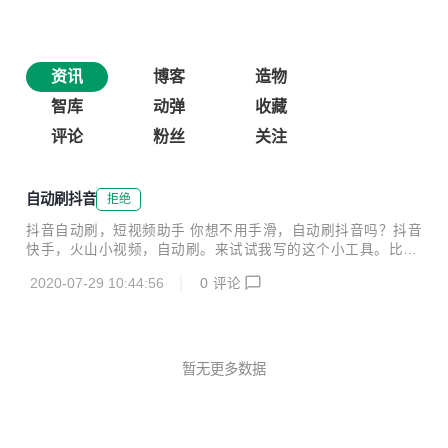
资讯
博客
造物
智库
动弹
收藏
评论
粉丝
关注
自动刷抖音
拒绝
抖音自动刷，短视频助手 你想不用手滑，自动刷抖音吗？抖音
快手，火山小视频，自动刷。来试试我写的这个小工具。比按
键精灵，AutoJs要方便多了，傻瓜式操作。 让你可以一边洗
2020-07-29 10:44:56
0
评论
菜做饭，一边刷抖音。遇到长视频会自动等待视频播放完，才
去播放下一个，智能根据抖音视频长度，自动计算滑动等待时
间。 https://lianjiao.lanzous.com/b015jv2yd
暂无更多数据