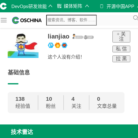
媒体矩阵
DevOps研发效能
开源中国APP
+ 关
lianjiao
注
私 信
这个人没有介绍！
拉 黑
基础信息
138
10
4
0
经验值
粉丝
关注
文章总量
技术雷达