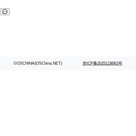
©OSCHINA(OSChina.NET)
京ICP备2025119063号