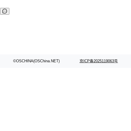
©OSCHINA(OSChina.NET)
京ICP备2025119063号