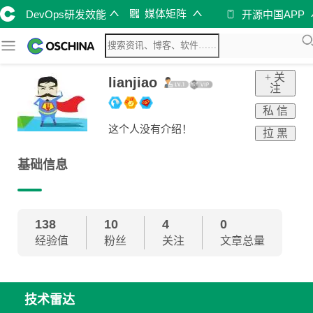
媒体矩阵
DevOps研发效能
开源中国APP
+ 关
lianjiao
注
私 信
这个人没有介绍！
拉 黑
基础信息
138
10
4
0
经验值
粉丝
关注
文章总量
技术雷达