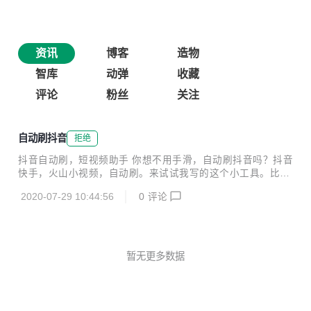
资讯
博客
造物
智库
动弹
收藏
评论
粉丝
关注
自动刷抖音
拒绝
抖音自动刷，短视频助手 你想不用手滑，自动刷抖音吗？抖音
快手，火山小视频，自动刷。来试试我写的这个小工具。比按
键精灵，AutoJs要方便多了，傻瓜式操作。 让你可以一边洗
2020-07-29 10:44:56
0
评论
菜做饭，一边刷抖音。遇到长视频会自动等待视频播放完，才
去播放下一个，智能根据抖音视频长度，自动计算滑动等待时
间。 https://lianjiao.lanzous.com/b015jv2yd
暂无更多数据