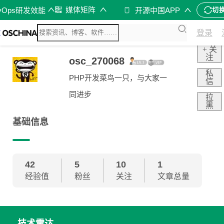
媒体矩阵
vOps研发效能
开源中国APP
切
登录
+ 关
注
osc_270068
私
PHP开发菜鸟一只，与大家一
信
同进步
拉
黑
基础信息
42
5
10
1
经验值
粉丝
关注
文章总量
技术雷达