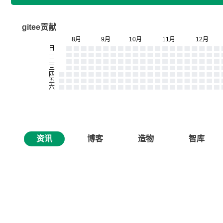
gitee贡献
资讯
博客
造物
智库