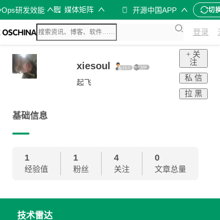
媒体矩阵
vOps研发效能
开源中国APP
切
登录
+ 关
注
xiesoul
私 信
起飞
拉 黑
基础信息
1
1
4
0
经验值
粉丝
关注
文章总量
技术雷达