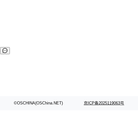
上...
新内容： 1：增加QQ登陆支持。 2：增加OneDrive支持（bet
a)。 3：阿里云oss增加新节点支持，同时支持自定义节点地
址。 4：消息中心：可以设置成员发布公开消息权限。 5：更
新mime文件类型，增加常用mime支持。 6：文件下载支持迅
雷断点续传。 7：文件夹左侧列表 按文件夹名称排序。 8：共
享目录权...
©OSCHINA(OSChina.NET)
京ICP备2025119063号