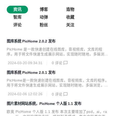
资讯
博客
造物
智库
动弹
收藏
评论
粉丝
关注
图库系统 PicHome 2.0.2 发布
PicHome 是一款快速创建在线图库，音视频库，文库的程
序。用于将文件快速生成展示网站，实现随时随地，多端浏
览，多人共享的目的。 PicHome 特点 1、指定一个文件目
2024-03-20 09:34:31
0
评论
录，自动根据目录结构生成展示网站。支持添加颜色，标签，
描述，评分等信息。 2、指定 Eagle 库目录，自动将 Eagle
图库系统 PicHome 2.0.1 发布
库生成展示网站。支持 Eagle 库的颜色，标签，描述，评分等
信息。 3、指定 Billfish 库目录，自动将 Billfish 库生成展示网
PicHome是一款快速创建在线图库，音视频库，文库的程序。
站。支持 Billfish 库的颜色，标签，描述，评分等信息。 4、
用于将文件快速生成展示网站，实现随时随地，多端浏览，多
自带网盘功能，是一款针对图片，音视频管理友好的网盘程
人共享的目的。 PicHome特点 1、指定一个文件目录，自动
序，可以将网盘内容自动生成展示网站。支持...
2024-02-06 12:02:26
0
评论
根据目录结构生成展示网站。支持添加颜色，标签，描述，评
分等信息。 2、指定Eagle库目录，自动将Eagle库生成展示网
图片素材网站系统，PicHome 个人版 1.1 发布
站。支持Eagle库的颜色，标签，描述，评分等信息。 3、指
定Billfish库目录，自动将Billfish库生成展示网站。支持Billfish
欧奥 PicHome 个人版 1.1 发布 本次主要增加了psd，ai，ra
库的颜色，标签，描述，评分等信息。 4、自带网盘功能，是