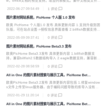
w，office文档的预览支持。增加列表模式。集中文档类文件展
一款针对图片，音视频管理友好的网盘程序，可以将网盘内容
示能够用于文库，知识库。 具体更新内容 1.去掉原库设置中
自动生成展示网站。支持添加颜色，标签，描述，评分等...
2022-06-27 09:54:49
1
评论
缩略图转换开关，站点设置增加存储位置设置，存储位置目前
支持本地（默认），腾讯云存储 2.本地存储位置图片处理功能
图片素材网站系统，PicHome 个人版 1.0 发布
开启关闭，将控制普通目录图片类文件缩略图和颜色信息获
取，支持GD和imagick两种设置，其中imagick将支持特殊格
欧奥 PicHome 个人版1.0 发布 具体更新内容 1.支持升级到团
式图片缩略图获取， 包括并不限于ai、psd等格式，具体支持
队版，可在站点设置->授权信息界面查看 2.billfish数据支持，
格式可在设置界面内查看 3.本地存储位置视频处理功能开启关
修复billfish导入有回收站数据导致导入进度不能完成的问题 3.
闭，将控制普通目录音视频类文件缩略图和信息获取，支持
2022-05-09 09:37:41
0
评论
eagle数据支持，修复eagle导入更新数据时目录数据异常问题
不...
4.eagle数据支持，修复eagle导入非图片文件缩略图变更后显
图片素材网站系统，PicHome Beta3.3 发布
示异常问题 5.普通目录数据支持，整体修改导入逻辑，修复导
入错误，提升导入效率 6.优化导入体验，导入增加部分错误提
欧奥PicHome Beta3.3发布 具体更新内容 1.billfish数据支
示，修复导入时删除库不断弹出弹窗的错误，以及导入类型提
持，兼容billfish2.5数据结构导入 2.eagle数据支持，兼容新旧
示不匹配问题 7.导入增加校验更新，用于修复以往导入产生的
版本eagle数据导入 3.优化普通目录文件缩略图生成逻辑，优
错误修正 7.修复删除库错误，...
2022-02-28 08:58:59
0
评论
化效率，以及缩略图转换数字显示等问题修复 4.修复普通目录
由于文件名长度问题导致的文件缺失和部分服务器中存在因路
All in One 的图片素材搜索与展示工具，PicHome Beta
径分割符不同导致文件导入累加式重复问题 5.库设置增加库名
3.2 发布
称修改选项 6.修复页面标签未分类数据显示错误问题，修复单
欧奥PicHome Beta3.2发布 具体更新内容包括 1.修复window
一库时存在的筛选项不能正常显示问题 7.页面增加按eagle和
s文件上传至linux服务器，由于编码问题导致的库导入没有文
billfish内目录排序显示支持 8.优化库删除逻辑，删除时清理库
件问题 2.库设置内容更改，当库状态为断开时，可以重新设置
冗余数据 9.文件访问地...
2022-01-29 11:20:14
0
评论
库的路径(即目录位置移动之后，库读取不到，可以设置为新
目录所在位置) 3.优化普通目录文件缩略图生成逻辑，以修复
All in One 的图片素材搜索与展示工具，PicHome Beta
瀑布流展示时页面问题(此项对已生成过缩略图的不生效，需