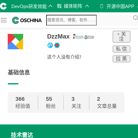
媒体矩阵
DevOps研发效能
开源中国APP
+ 关
DzzMax
注
私 信
这个人没有介绍！
拉 黑
基础信息
366
55
3
2
经验值
粉丝
关注
文章总量
技术雷达