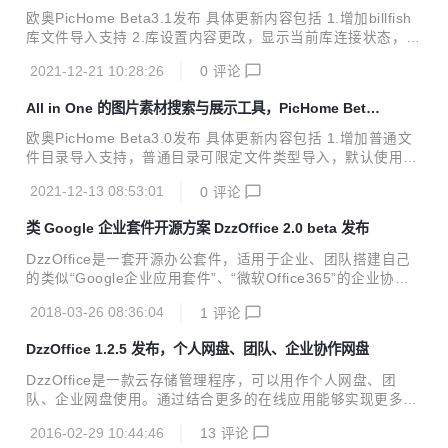
3.1 发布
重新导入库生成） 4.优化导入逻辑，当库在导入状态时，将会
欧奥PicHome Beta3.1发布 具体更新内容包括 1.增加billfish
自动执行导入文件，直至导入完成为止 5.修复eagle库注释显
库文件导入支持 2.库设置内容更改，显示当前库连接状态，断
示html标签问题 6.修复billfish库导入链接丢失问题 7.优化删
开为不可用；增加普通目录文件缩略图生成数量显示， 整体优
除逻辑 8.其他已知bug修复 介绍 pic...
2021-12-21 10:28:26
0
评论
化库设置在未导入之前也可对库进行管理操作 3.修复系统设置
界面因二级域名导致的白页问题 4.修复标签分类等数据显示异
All in One 的图片素材搜索与展示工具，PicHome Beta
常问题；不可用状态的库将不在列表页展示其内容 5.修复下载
3.0 发布
时提示文件不存在的bug 6.优化删除逻辑，将更快清理冗余数
欧奥PicHome Beta3.0发布 具体更新内容包括 1.增加普通文
据 7.优化导入逻辑 8.优化访问效率 9.其他已知bug修复 介绍
件目录导入支持，普通目录可限定文件类型导入，默认使用
欧奥PicHome是All in One的素材搜索与展示工具 用于快速查
“站点设置”=>“导入设置”中的“允许导入文件”中的设置值，可
询来自普通文件目录，Eagl...
2021-12-13 08:53:01
0
评论
根据需要自行更改。 2.支持选择或输入指定目录地址作为库；
库更改为手动添加以便于自由选择eagle库或者普通目录；目
类 Google 企业套件开源方案 DzzOffice 2.0 beta 发布
录选择中默认屏蔽了一些由系统生成的无用目录，可在站点设
置=>导入设置中的“禁止导入目录”中更改。 3.普通目录支持部
DzzOffice是一套开源办公套件，适用于企业、团队搭建自己
分图片缩略图、颜色获取和部分音视频文件信息和缩略图获取
的类似“Google企业应用套件”、“微软Office365”的企业协同
(注：格式可参考 站点设置”=>“导入设置”中的“允许导入文
办公平台。 DzzOffice由多个开源办公应用组成，安装Dzz框
件”；此功能pdf格式需有iamgick支持，linux下音视频需...
2018-03-26 08:36:04
1
评论
架后通过内部的应用市场根据需要选择安装。可单独使用一款
应用，也可多种应用组合使用。如小团队只需要一款任务管理
DzzOffice 1.2.5 发布，个人网盘、团队、企业协作网盘
工具，那么只需要安装一个任务板应用，成员登录时会直接登
陆到任务板中，无其他功能干扰，最大限度的使用轻量化。 D
DzzOffice是一款云存储管理程序，可以用作个人网盘、团
zzOffice与企业微信、钉钉结合使用，扩展移动办公和沟通能
队、企业网盘使用。通过结合更多的在线应用能够实现更多的
力，无论同事身处何地，都能轻松展开协作。 DzzOffice专注
在线协同办公的需要。 程序介绍可以通过这里了解更多http://
于通用类型的办公应用并开源发布，您可以放心使用并在其之
2016-02-29 10:44:46
13
评论
www.dzzoffice.com/intro/index.html DzzOffice1.2.5主要更