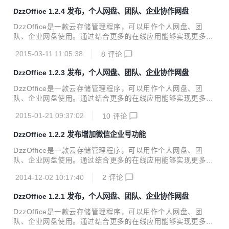
上...
新内容： 1：增加QQ登陆支持。 2：增加OneDrive支持（bet
DzzOffice 1.2.4 发布，个人网盘、团队、企业协作网盘
a)。 3：阿里云oss增加新节点支持，同时支持自定义节点地
址。 4：消息中心：可以设置成员发布公开消息权限。 5：更
DzzOffice是一款云存储管理程序，可以用作个人网盘、团
新mime文件类型，增加常用mime支持。 6：文件下载支持迅
队、企业网盘使用。通过结合更多的在线应用能够实现更多的
雷断点续传。 7：文件夹左侧列表 按文件夹名称排序。 8：共
在线协作办公的需要。 程序介绍可以通过这里了解更多http://
享目录权...
2015-03-11 11:05:38
8
评论
www.dzzoffice.com/intro/index.html DzzOffice1.2.4主要更
新内容： 1：修复和优化了用户导入和导出，支持自定义的用
DzzOffice 1.2.3 发布，个人网盘、团队、企业协作网盘
户资料的导入导出，导入的机构支持多级。 2：增加文件分享
功能，可以设置分享时间，次数和密码，增加“我的分享”和“分
DzzOffice是一款云存储管理程序，可以用作个人网盘、团
享管理应用”。 3：修复开启Gzip时的一些问题。 4：修复重命
队、企业网盘使用。通过结合更多的在线应用能够实现更多的
名的需要刷新才能起效的bug。 5：修改用户桌面默认权限。
在线协作办公的需要。 程序介绍可以通过这里了解更多http://
6：修改管理员登录页面，...
2015-01-21 09:37:02
10
评论
www.dzzoffice.com/intro/index.html DzzOffice1.2.3主要更
新内容： 1：重新设计了用户资料系统，支持自定义用户资
DzzOffice 1.2.2 发布增加微信企业号功能
料，资料审核，实名认证。 2：增加”用户管理“应用，方便管
理用户，用户资料，资料审核和认证。 3：消息中心增加投票
DzzOffice是一款云存储管理程序，可以用作个人网盘、团
功能，@设置中增加是否允许游客访问的设置。 4：上传UI修
队、企业网盘使用。通过结合更多的在线应用能够实现更多的
改优化，可以查看上传速度和上传文件列表。 5：增加七牛云
在线协作办公的需要。 程序介绍可以通过这里了解更多http://
存储支持。 6：云设置和管理中增加路...
2014-12-02 10:17:40
2
评论
www.dzzoffice.com/intro/index.html DzzOffice1.2.2主要更
新内容： 1：增加企业微信号相关功能，用户关注后系统通知
DzzOffice 1.2.1 发布，个人网盘、团队、企业协作网盘
可以发送到用户微信端。 2：优化各个应用微信端的访问效
果，应用增加微信设置和微信菜单管理。 3：优化系统性能，
DzzOffice是一款云存储管理程序，可以用作个人网盘、团
开启缓存服务时显著提高系统并发能力。 4：优化和完善机构
队、企业网盘使用。通过结合更多的在线应用能够实现更多的
和部门的相关处理，大量机构和部门时也能有良好表现。 5：