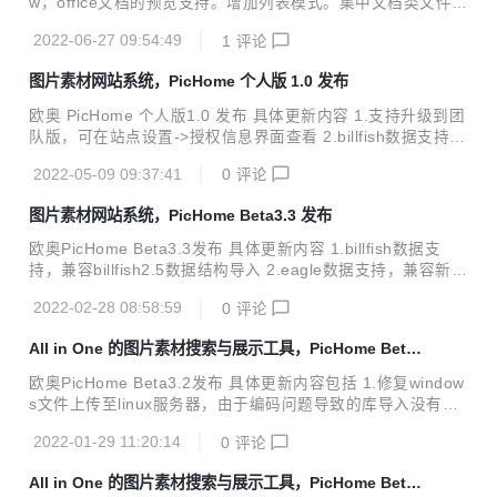
w，office文档的预览支持。增加列表模式。集中文档类文件展
一款针对图片，音视频管理友好的网盘程序，可以将网盘内容
示能够用于文库，知识库。 具体更新内容 1.去掉原库设置中
自动生成展示网站。支持添加颜色，标签，描述，评分等...
2022-06-27 09:54:49
1
评论
缩略图转换开关，站点设置增加存储位置设置，存储位置目前
支持本地（默认），腾讯云存储 2.本地存储位置图片处理功能
图片素材网站系统，PicHome 个人版 1.0 发布
开启关闭，将控制普通目录图片类文件缩略图和颜色信息获
取，支持GD和imagick两种设置，其中imagick将支持特殊格
欧奥 PicHome 个人版1.0 发布 具体更新内容 1.支持升级到团
式图片缩略图获取， 包括并不限于ai、psd等格式，具体支持
队版，可在站点设置->授权信息界面查看 2.billfish数据支持，
格式可在设置界面内查看 3.本地存储位置视频处理功能开启关
修复billfish导入有回收站数据导致导入进度不能完成的问题 3.
闭，将控制普通目录音视频类文件缩略图和信息获取，支持
2022-05-09 09:37:41
0
评论
eagle数据支持，修复eagle导入更新数据时目录数据异常问题
不...
4.eagle数据支持，修复eagle导入非图片文件缩略图变更后显
图片素材网站系统，PicHome Beta3.3 发布
示异常问题 5.普通目录数据支持，整体修改导入逻辑，修复导
入错误，提升导入效率 6.优化导入体验，导入增加部分错误提
欧奥PicHome Beta3.3发布 具体更新内容 1.billfish数据支
示，修复导入时删除库不断弹出弹窗的错误，以及导入类型提
持，兼容billfish2.5数据结构导入 2.eagle数据支持，兼容新旧
示不匹配问题 7.导入增加校验更新，用于修复以往导入产生的
版本eagle数据导入 3.优化普通目录文件缩略图生成逻辑，优
错误修正 7.修复删除库错误，...
2022-02-28 08:58:59
0
评论
化效率，以及缩略图转换数字显示等问题修复 4.修复普通目录
由于文件名长度问题导致的文件缺失和部分服务器中存在因路
All in One 的图片素材搜索与展示工具，PicHome Beta
径分割符不同导致文件导入累加式重复问题 5.库设置增加库名
3.2 发布
称修改选项 6.修复页面标签未分类数据显示错误问题，修复单
欧奥PicHome Beta3.2发布 具体更新内容包括 1.修复window
一库时存在的筛选项不能正常显示问题 7.页面增加按eagle和
s文件上传至linux服务器，由于编码问题导致的库导入没有文
billfish内目录排序显示支持 8.优化库删除逻辑，删除时清理库
件问题 2.库设置内容更改，当库状态为断开时，可以重新设置
冗余数据 9.文件访问地...
2022-01-29 11:20:14
0
评论
库的路径(即目录位置移动之后，库读取不到，可以设置为新
目录所在位置) 3.优化普通目录文件缩略图生成逻辑，以修复
All in One 的图片素材搜索与展示工具，PicHome Beta
瀑布流展示时页面问题(此项对已生成过缩略图的不生效，需