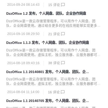
在线协作办公的需要。程序介绍可以通过这里了解更多http://
消息中心：@部门和@用户菜单去除，统一在...
2014-09-24 08:14:43
15
评论
www.dzzoffice.com/intro/index.html 本次更新主要为安全更
新和1.2发布以来BUG修复。 DzzOffice1.2.1主要更新内容：
DzzOffice 1.2 发布，个人网盘、团队、企业协作网盘
1：安全更新：修复某些非正式版apache导致的文件安全问
题。 2：安全更新：修复注册用户名和用户姓名过滤不严格导
DzzOffice是一款云存储管理程序，可以用作个人网盘、团
致的可能的XSS攻击。 3：数据库支持mysqli连接方式。 4：
队、企业网盘使用。通过结合更多的在线应用能够实现更多的
主题管理增加导出和安装主题功能，便于主题的分享。（应用
在线协作办公的需要。程序介绍可以通过这里了解更多http://
市场中已新增两款主题，相...
2014-09-16 08:29:50
21
评论
www.dzzoffice.com/intro/index.html 以下为本次更新主要内
容 1：增加独立登录页设置，可以选择使用桌面登录和独立页
DzzOffice 1.1.3 发布，个人网盘、团队、企业协作网盘
登录。可以在系统内设置独立登陆页的标题、副标题。可以指
定背景色、背景图片或者背景为网址。 2: 重构了目录的权限
DzzOffice是一款云存储管理程序，可以用作个人网盘、团
系统： a.通过权限来控制不同用户组，不同位置的用户的操作
队、企业网盘使用。虚拟主机、独立服务器、云服务器都可以
权限，增强系统的可扩展性； b.机构和部门目录权限系统更
架设。支持将存储空间设置为云存储，如阿里云OSS。以满足
改，增加“只读”、“读写1”、“读写2”、“只写”、...
2014-08-18 09:43:16
38
评论
大用户量时，单台服务器存储空间不足的情况。支持设置多机
构、部门的共享文件夹，用户分权使用。 同时还支持FTP的方
DzzOffice 1.1 20140801 发布，个人网盘、团队、企业
式的空间管理，如：有多个FTP空间，可以把多个ftp空间当作
协作网盘
存储空间使用。也可以通过FTP这个功能，同时管理多个站点
DzzOffice是一款云存储管理程序，可以用作个人网盘、团
的FTP。 还可以再继续添加一些其他云存储，如：阿里云OS
队、企业网盘使用。虚拟主机、独立服务器、云服务器都可以
S的多个Bucket，个人的百度网盘 把多个存储接入后，多个云
架设。支持将存储空间设置为云存储，如阿里云OSS。以满足
端存储空间之间的复制、删除、移动等操作就像使用本地磁盘
2014-08-04 11:14:00
16
评论
大用户量时，单台服务器存储空间不足的情况。支持设置多机
操作一样方便。 因为在Dzz...
构、部门的共享文件夹，用户分权使用。 同时还支持FTP的方
DzzOffice 1.1 20140705 发布，个人网盘、团队、企业
式的空间管理，如：有多个FTP空间，可以把多个ftp空间当作
协作网盘
存储空间使用。也可以通过FTP这个功能，同时管理多个站点