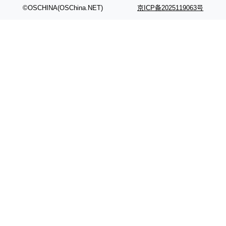
©OSCHINA(OSChina.NET)
京ICP备2025119063号