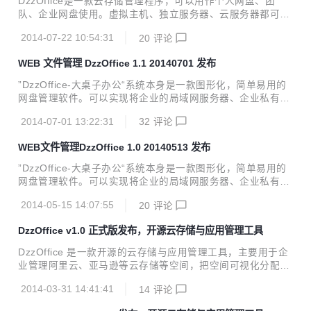
DzzOffice是一款云存储管理程序，可以用作个人网盘、团
的FTP。 还可以再继续添加一些其他云存储，如：阿里云OS
队、企业网盘使用。虚拟主机、独立服务器、云服务器都可以
S的多个Bucket，个人的百度网盘 把多个存储接入后，多个云
架设。支持将存储空间设置为云存储，如阿里云OSS。以满足
端存储空间之间的复制、删除、移动等操作就像使用本地磁盘
2014-07-22 10:54:31
20
评论
大用户量时，单台服务器存储空间不足的情况。支持设置多机
操作一样方便。 因为在Dzz...
构、部门的共享文件夹，用户分权使用。 同时还支持FTP的方
WEB 文件管理 DzzOffice 1.1 20140701 发布
式的空间管理，如：有多个FTP空间，可以把多个ftp空间当作
存储空间使用。也可以通过FTP这个功能，同时管理多个站点
”DzzOffice-大桌子办公“系统本身是一款图形化，简单易用的
的FTP。 还可以再继续添加一些其他云存储，如：阿里云OS
网盘管理软件。可以实现将企业的局域网服务器、企业私有云
S的多个Bucket，个人的百度网盘 把多个存储接入后，多个云
存储、企业租用的公有云存储（如阿里云OSS）、企业员工的
端存储空间之间的复制、删除、移动等操作就像使用本地磁盘
2014-07-01 13:22:31
32
评论
私有云存储（如百度网盘、DropBox）等进行综合管理。实现
操作一样方便。 因为在Dzz...
企业文档、文件统一管理的目的。然后通各类办公应用的接入
WEB文件管理DzzOffice 1.0 20140513 发布
（如文档在线查看编辑、图片在线查看编辑、讨论板、任务板
等）实现企业在线协同办公、提高工作效率的目的。 1.1 正式
”DzzOffice-大桌子办公“系统本身是一款图形化，简单易用的
版 主要更新内容： 1. 增强系统安全性 a.所有链接取消直接id
网盘管理软件。可以实现将企业的局域网服务器、企业私有云
调用，使用统一的编码调用，防止用户通过id猜测非法获取;
存储、企业租用的公有云存储（如阿里云OSS）、企业员工的
b.增加上传设置，可以设置系统禁止运行的文件类型（如php,
2014-05-15 14:07:55
20
评论
私有云存储（如百度网盘、DropBox）等进行综合管理。实现
asp等），...
企业文档、文件统一管理的目的。然后通各类办公应用的接入
DzzOffice v1.0 正式版发布，开源云存储与应用管理工具
（如文档在线查看编辑、图片在线查看编辑、讨论板、任务板
等）实现企业在线协同办公、提高工作效率的目的。 本次更新
DzzOffice 是一款开源的云存储与应用管理工具，主要用于企
主要修复修复1.0Release20140330发布以来的bug 详细修复
业管理阿里云、亚马逊等云存储等空间，把空间可视化分配给
情况如下 Revision: 1938 Author: zyx Date: 2014年5月12日
成员使用，实现企业文件文档集中管理与共享。当然也可以把
19:47:28 Messa...
2014-03-31 14:41:41
14
评论
它用于家庭、朋友、网站等个人团体使用。 然后通过接入各类
型web应用，使平台的功能能够得到无限扩展。 1：优化了底