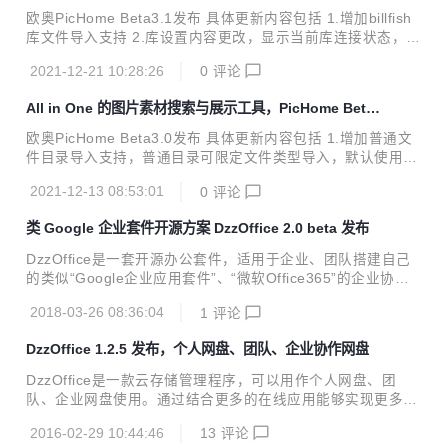
3.1 发布
重新导入库生成） 4.优化导入逻辑，当库在导入状态时，将会
欧奥PicHome Beta3.1发布 具体更新内容包括 1.增加billfish
自动执行导入文件，直至导入完成为止 5.修复eagle库注释显
库文件导入支持 2.库设置内容更改，显示当前库连接状态，断
示html标签问题 6.修复billfish库导入链接丢失问题 7.优化删
开为不可用；增加普通目录文件缩略图生成数量显示， 整体优
除逻辑 8.其他已知bug修复 介绍 pic...
2021-12-21 10:28:26
0
评论
化库设置在未导入之前也可对库进行管理操作 3.修复系统设置
界面因二级域名导致的白页问题 4.修复标签分类等数据显示异
All in One 的图片素材搜索与展示工具，PicHome Beta
常问题；不可用状态的库将不在列表页展示其内容 5.修复下载
3.0 发布
时提示文件不存在的bug 6.优化删除逻辑，将更快清理冗余数
欧奥PicHome Beta3.0发布 具体更新内容包括 1.增加普通文
据 7.优化导入逻辑 8.优化访问效率 9.其他已知bug修复 介绍
件目录导入支持，普通目录可限定文件类型导入，默认使用
欧奥PicHome是All in One的素材搜索与展示工具 用于快速查
“站点设置”=>“导入设置”中的“允许导入文件”中的设置值，可
询来自普通文件目录，Eagl...
2021-12-13 08:53:01
0
评论
根据需要自行更改。 2.支持选择或输入指定目录地址作为库；
库更改为手动添加以便于自由选择eagle库或者普通目录；目
类 Google 企业套件开源方案 DzzOffice 2.0 beta 发布
录选择中默认屏蔽了一些由系统生成的无用目录，可在站点设
置=>导入设置中的“禁止导入目录”中更改。 3.普通目录支持部
DzzOffice是一套开源办公套件，适用于企业、团队搭建自己
分图片缩略图、颜色获取和部分音视频文件信息和缩略图获取
的类似“Google企业应用套件”、“微软Office365”的企业协同
(注：格式可参考 站点设置”=>“导入设置”中的“允许导入文
办公平台。 DzzOffice由多个开源办公应用组成，安装Dzz框
件”；此功能pdf格式需有iamgick支持，linux下音视频需...
2018-03-26 08:36:04
1
评论
架后通过内部的应用市场根据需要选择安装。可单独使用一款
应用，也可多种应用组合使用。如小团队只需要一款任务管理
DzzOffice 1.2.5 发布，个人网盘、团队、企业协作网盘
工具，那么只需要安装一个任务板应用，成员登录时会直接登
陆到任务板中，无其他功能干扰，最大限度的使用轻量化。 D
DzzOffice是一款云存储管理程序，可以用作个人网盘、团
zzOffice与企业微信、钉钉结合使用，扩展移动办公和沟通能
队、企业网盘使用。通过结合更多的在线应用能够实现更多的
力，无论同事身处何地，都能轻松展开协作。 DzzOffice专注
在线协同办公的需要。 程序介绍可以通过这里了解更多http://
于通用类型的办公应用并开源发布，您可以放心使用并在其之
2016-02-29 10:44:46
13
评论
www.dzzoffice.com/intro/index.html DzzOffice1.2.5主要更