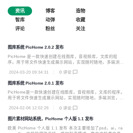
资讯
博客
造物
智库
动弹
收藏
评论
粉丝
关注
图库系统 PicHome 2.0.2 发布
PicHome 是一款快速创建在线图库，音视频库，文库的程
序。用于将文件快速生成展示网站，实现随时随地，多端浏
览，多人共享的目的。 PicHome 特点 1、指定一个文件目
2024-03-20 09:34:31
0
评论
录，自动根据目录结构生成展示网站。支持添加颜色，标签，
描述，评分等信息。 2、指定 Eagle 库目录，自动将 Eagle
图库系统 PicHome 2.0.1 发布
库生成展示网站。支持 Eagle 库的颜色，标签，描述，评分等
信息。 3、指定 Billfish 库目录，自动将 Billfish 库生成展示网
PicHome是一款快速创建在线图库，音视频库，文库的程序。
站。支持 Billfish 库的颜色，标签，描述，评分等信息。 4、
用于将文件快速生成展示网站，实现随时随地，多端浏览，多
自带网盘功能，是一款针对图片，音视频管理友好的网盘程
人共享的目的。 PicHome特点 1、指定一个文件目录，自动
序，可以将网盘内容自动生成展示网站。支持...
2024-02-06 12:02:26
0
评论
根据目录结构生成展示网站。支持添加颜色，标签，描述，评
分等信息。 2、指定Eagle库目录，自动将Eagle库生成展示网
图片素材网站系统，PicHome 个人版 1.1 发布
站。支持Eagle库的颜色，标签，描述，评分等信息。 3、指
定Billfish库目录，自动将Billfish库生成展示网站。支持Billfish
欧奥 PicHome 个人版 1.1 发布 本次主要增加了psd，ai，ra
库的颜色，标签，描述，评分等信息。 4、自带网盘功能，是