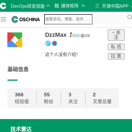
媒体矩阵
DevOps研发效能
开源中国APP
+ 关
DzzMax
注
私 信
这个人没有介绍！
拉 黑
基础信息
366
55
3
2
经验值
粉丝
关注
文章总量
技术雷达