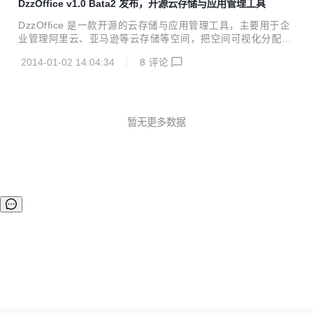
DzzOffice v1.0 Bata2 发布，开源云存储与应用管理工具
层架构，提高系统效率。 2：优化重写了大部份UI,优化了各种
设备的自适应性。 3：支持触屏操作，优化了平板设备的界面
DzzOffice 是一款开源的云存储与应用管理工具，主要用于企
和操作。按住打开右键菜单，图标、窗口直接拖动。 4：增加
业管理阿里云、亚马逊等云存储等空间，把空间可视化分配给
了Dzz文档，可在线新建和编辑富文本文档，同时支持版本控
成员使用，实现企业文件文档集中管理与共享。当然也可以把
制。 5：丰富和修改了桌面的快捷键，增加"快捷键说明"应
2014-01-02 14:04:34
8
评论
它用于家庭、朋友、网站等个人团体使用。 然后通过接入各类
用。 6：修改目录树条目间距，...
型web应用，使平台的功能能够得到无限扩展。 DzzOffice v
1.0 Bata2 主要更新内容： 1：增加 美图秀秀 应用，可以在
线美化拼接图片。 2：增加 office文档查看 应用（通过office3
65官方服务）。 3：机构和部门优化修改，可以在桌面默认生
暂无更多数据
成机构或部门同名共享文件夹的快捷方式。 4：共享文件夹根
据用户的访问权限以不同的颜色显示，便于区分。 5...