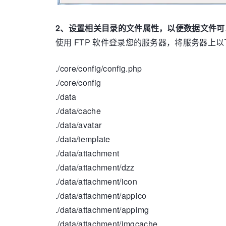
2、设置相关目录的文件属性，以便数据文件可
使用 FTP 软件登录您的服务器，将服务器上以下
./core/config/config.php
./core/config
./data
./data/cache
./data/avatar
./data/template
./data/attachment
./data/attachment/dzz
./data/attachment/icon
./data/attachment/appico
./data/attachment/appimg
./data/attachment/imgcache