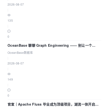
2026-08-07
|
135
|
0
OceanBase 聊聊 Graph Engineering —— 别让一个
Agent 既当运动员又
OceanBase数据库
|
2026-08-07
|
149
|
0
官宣｜Apache Fluss 毕业成为顶级项目，湖流一体开启