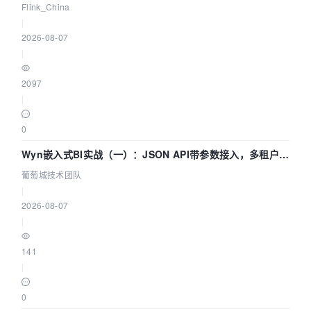
Agentic Lake 全面实时化时代
Flink_China
|
2026-08-07
|
2097
|
0
Wyn嵌入式BI实战（一）：JSON API带参数接入，多租户数
据源配置指南 | 葡萄城技术团队
葡萄城技术团队
|
2026-08-07
|
141
|
0