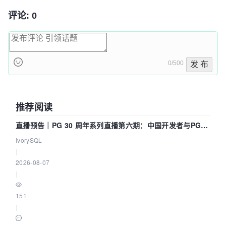
评论: 0
0/500
发 布
推荐阅读
直播预告｜PG 30 周年系列直播第六期：中国开发者与PG内
核——我们改得动吗？我们贡献了什么？
IvorySQL
|
2026-08-07
|
151
|