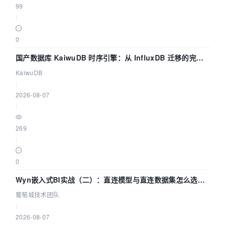
99
|
0
国产数据库 KaiwuDB 时序引擎：从 InfluxDB 迁移的完整
技术路径
KaiwuDB
|
2026-08-07
|
269
|
0
Wyn嵌入式BI实战（二）：直连模型与直连数据集怎么选，
参数为什么不生效？| 葡萄城技术团队
葡萄城技术团队
|
2026-08-07