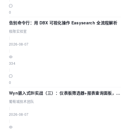
0
告别命令行：用 DBX 可视化操作 Easysearch 全流程解析
极限实验室
|
2026-08-07
|
334
|
0
Wyn嵌入式BI实战（三）：仪表板筛选器+报表查询面板，参
数联动全闭环
葡萄城技术团队
|
2026-08-07
|