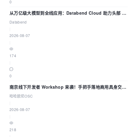
0
从万亿级大模型到全线应用：Databend Cloud 助力头部 AI
企业构建全链路 Trace 数据管道
Databend
|
2026-08-07
|
174
|
0
南京线下开发者 Workshop 来袭！手把手落地商用具身交互
智能 Agent 应用
哈哈欧尼OSC
|
2026-08-07
|
218
|