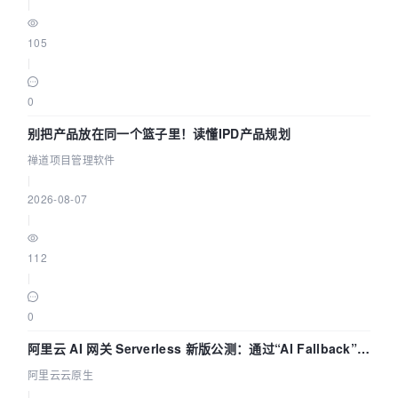
|
105
|
0
别把产品放在同一个篮子里！读懂IPD产品规划
禅道项目管理软件
|
2026-08-07
|
112
|
0
阿里云 AI 网关 Serverless 新版公测：通过“AI Fallback”与
拓扑可视化构建 AI 流量治理底座
阿里云云原生
|