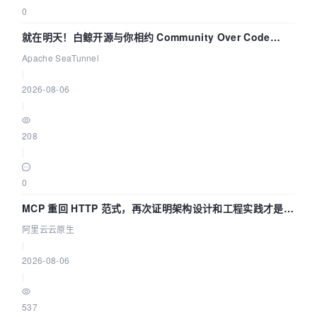
0
就在明天！白鲸开源与你相约 Community Over Code
Asia 2026 主题演讲！
Apache SeaTunnel
|
2026-08-06
|
208
|
0
MCP 重回 HTTP 范式，再次证明架构设计和工程实践才是稀
缺资源
阿里云云原生
|
2026-08-06
|
537