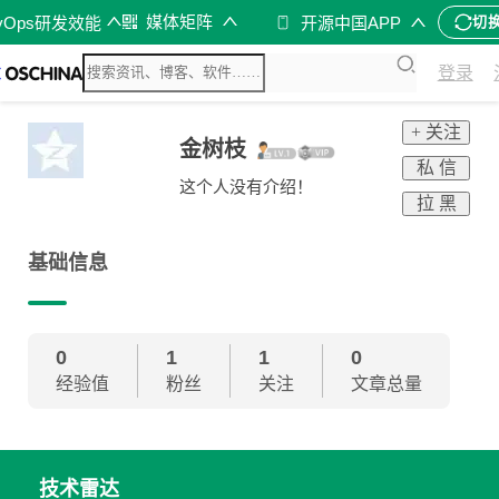
媒体矩阵
vOps研发效能
开源中国APP
切
登录
+ 关注
金树枝
私 信
这个人没有介绍！
拉 黑
基础信息
0
1
1
0
经验值
粉丝
关注
文章总量
技术雷达