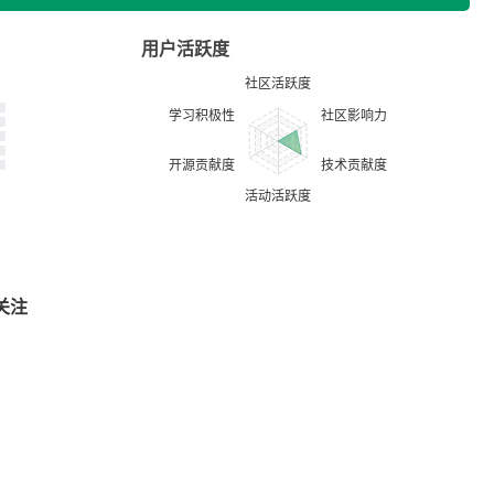
用户活跃度
关注