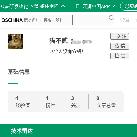
媒体矩阵
vOps研发效能
开源中国APP
切
登录
+ 关注
猫不贰
私 信
这个人没有介绍！
拉 黑
基础信息
4
4
3
0
经验值
粉丝
关注
文章总量
技术雷达