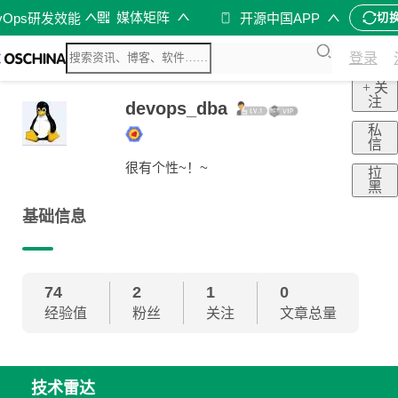
媒体矩阵
vOps研发效能
开源中国APP
切
登录
+ 关
注
devops_dba
私
信
很有个性~！~
拉
黑
基础信息
74
2
1
0
经验值
粉丝
关注
文章总量
技术雷达