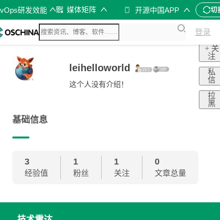
媒体矩阵
evOps研发效能
开源中国APP
切
登录
+ 关
注
leihelloworld
私
信
这个人没有介绍！
拉
黑
基础信息
3
1
1
0
经验值
粉丝
关注
文章总量
技术雷达