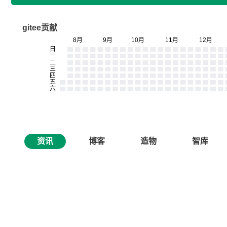
gitee贡献
资讯
博客
造物
智库