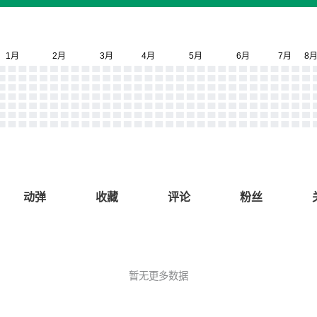
动弹
收藏
评论
粉丝
暂无更多数据