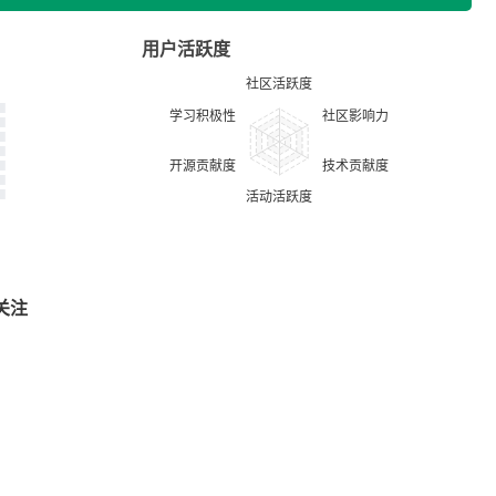
用户活跃度
关注