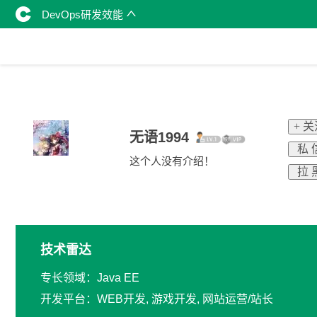
DevOps研发效能
+ 
无语1994
私 
这个人没有介绍！
拉 
技术雷达
专长领域：Java EE
开发平台：WEB开发, 游戏开发, 网站运营/站长