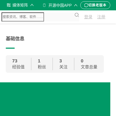
媒体矩阵
开源中国APP
切换老版本
登录
注册
基础信息
73
1
3
0
经验值
粉丝
关注
文章总量