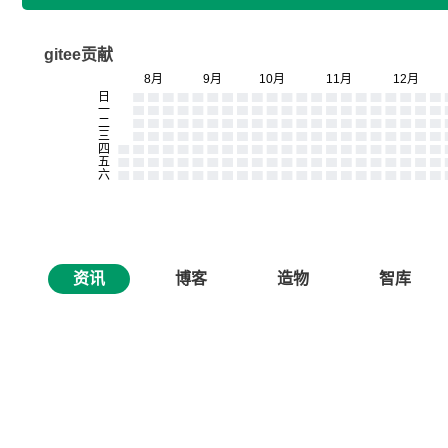
gitee贡献
资讯
博客
造物
智库