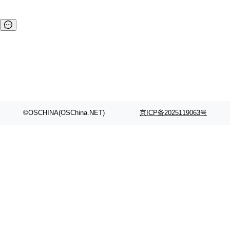
©OSCHINA(OSChina.NET)
京ICP备2025119063号