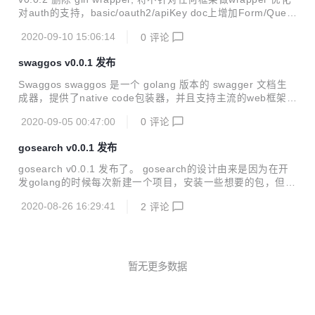
对auth的支持，basic/oauth2/apiKey doc上增加Form/Quer
y/Header便利函数 新增一些示例 如 开源中国的 openapi: ex
2020-09-10 15:06:14
0
评论
amples/osc/main.go 增加对 http handler 的支持 Swaggos
swaggos 是一个golang版本的swagger文档生成器，提供了n
swaggos v0.0.1 发布
ative code包装器. 安装 go get -u github.com/clearcodecn/s
waggos 使用 创建实例 创建一个新的实例，配置一些基本信
Swaggos swaggos 是一个 golang 版本的 swagger 文档生
息 h...
成器，提供了native code包装器，并且支持主流的web框架包
裹器 安装 go get -u github.com/clearcodecn/swaggos 示例
2020-09-05 00:47:00
0
评论
目前只支持gin的包裹器 package main import ( "github.co
m/clearcodecn/swaggos" "github.com/clearcodecn/swagg
gosearch v0.0.1 发布
os/ginwrapper" "github.com/gin-gonic/gin" "github.com/go
-openapi/spec" ...
gosearch v0.0.1 发布了。 gosearch的设计由来是因为在开
发golang的时候每次新建一个项目，安装一些想要的包，但是
没有包名的提示，得去history记录找或者翻github，得浪费不
2020-08-26 16:29:41
2
评论
少时间. 后来发现了 api.godoc.org 有开放包搜索的接口，针
对这个接口做了一个简单的包搜索工具. 安装方式 go get gith
ub.com/clearcodecn/gosearch 看图吧 此次为首次发布，内
部基于leveldb缓存，首次从api获取，第二次可以很快的安装
某个包, 欢迎安装使用. 以下是一些简单的特性. 支持包列表缓
暂无更多数据
存 支持清除缓存 包名直接下载 支持go g...