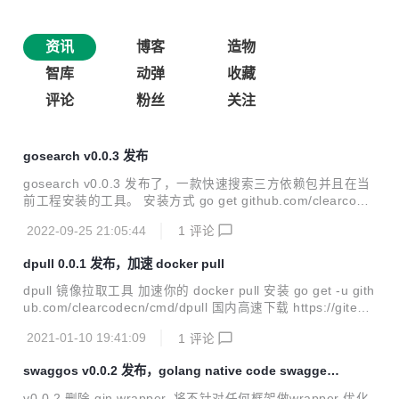
资讯
博客
造物
智库
动弹
收藏
评论
粉丝
关注
gosearch v0.0.3 发布
gosearch v0.0.3 发布了，一款快速搜索三方依赖包并且在当
前工程安装的工具。 安装方式 go get github.com/clearcode
cn/gosearch 此次为首次发布，内部基于 leveldb 缓存，首次
2022-09-25 21:05:44
1
评论
从 api 获取，第二次可以很快的安装某个包， 欢迎安装使
用。以下是一些简单的特性. 支持包列表缓存 支持清除缓存 包
dpull 0.0.1 发布，加速 docker pull
名直接下载 支持 go get 的 flags. 本次更新将读取源地址从 a
pi.godoc.org (域名废弃)迁移到 go.dev.
dpull 镜像拉取工具 加速你的 docker pull 安装 go get -u gith
ub.com/clearcodecn/cmd/dpull 国内高速下载 https://gitee.c
om/wocaa/dpull/releases 使用 初始化 dpull init 拉取 dpull p
2021-01-10 19:41:09
1
评论
ull nginx # 使用官方仓库镜像时 默认不走代理 dpull pull gcr.i
o/google_containers/kube-scheduler-amd64:v1.9.0 #使用
swaggos v0.0.2 发布，golang native code swagger
镜像加速 注意事项 本项目不推荐在生产环境使用，生产环境
文档生成器
最好是使用官方渠道拉取 更推荐使用自行搭建环境...
v0.0.2 删除 gin wrapper, 将不针对任何框架做wrapper 优化