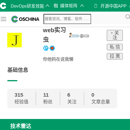
媒体矩阵
DevOps研发效能
开源中国APP
web实习
+ 关
注
虫
私 信
拉 黑
你他妈在说我懒
基础信息
315
11
6
0
经验值
粉丝
关注
文章总量
技术雷达