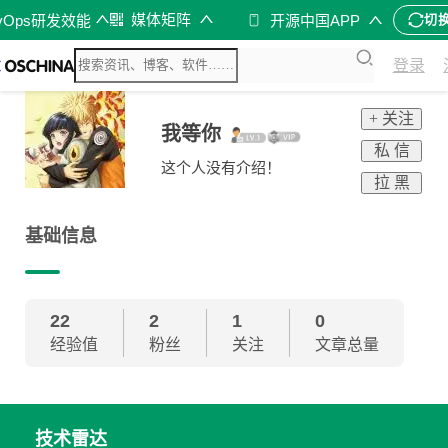
媒体矩阵
vOps研发效能
开源中国APP
切
登录
+ 关注
我等你
私 信
这个人没有介绍！
拉 黑
基础信息
22
2
1
0
经验值
粉丝
关注
文章总量
技术雷达