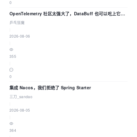
0
OpenTelemetry 社区太强大了，DataBuff 也可以吃上它的
eBPF 链路了
乒乓狂魔
|
2026-08-06
|
355
|
0
集成 Nacos，我们拒绝了 Spring Starter
三刀_sandao
|
2026-08-05
|
364
|