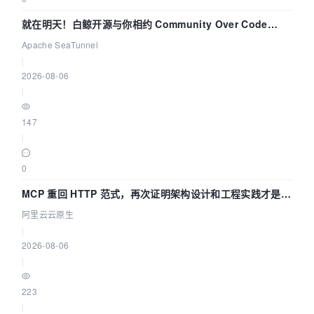
就在明天！白鲸开源与你相约 Community Over Code
Asia 2026 主题演讲！
Apache SeaTunnel
|
2026-08-06
|
147
|
0
MCP 重回 HTTP 范式，再次证明架构设计和工程实践才是稀
缺资源
阿里云云原生
|
2026-08-06
|
223
|