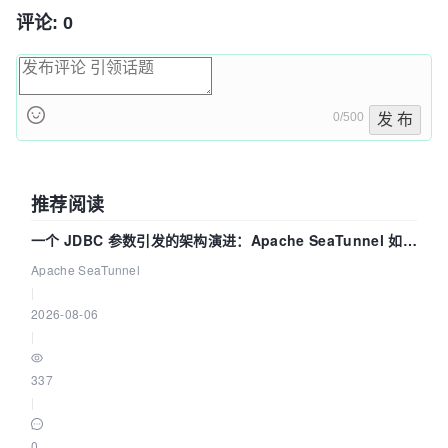
评论: 0
0/500
发 布
推荐阅读
一个 JDBC 参数引发的架构演进：Apache SeaTunnel 如何
解决数据同步中的“定时 Flush”难题
Apache SeaTunnel
|
2026-08-06
|
337
|
0