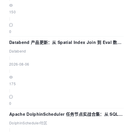
150
|
0
Databend 产品更新：从 Spatial Index Join 到 Eval 数据
管道
Databend
|
2026-08-06
|
175
|
0
Apache DolphinScheduler 任务节点实战合集：从 SQL、
DataX 到 Spark、Flink 一次配置全打通
DolphinScheduler社区
|