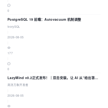
0
PostgreSQL 19 前瞻：Autovacuum 机制调整
IvorySQL
|
2026-08-05
|
177
|
0
LazyMind v0.2正式发布！｜双击安装，让 AI 从“给出答案”
走到“完成交付”
商汤万象开发者
|
2026-08-05
|