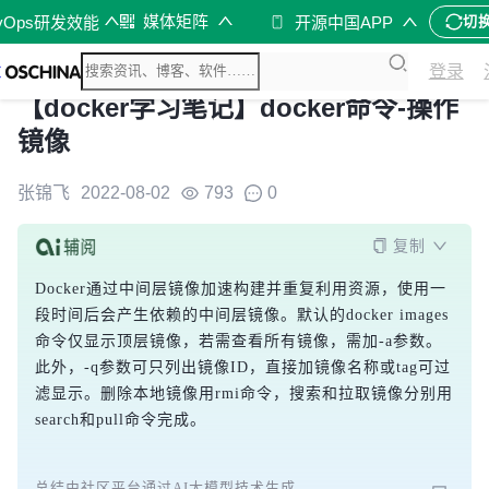
媒体矩阵
vOps研发效能
开源中国APP
切
登录
【docker学习笔记】docker命令-操作
镜像
张锦飞
2022-08-02
793
0
复制
Docker通过中间层镜像加速构建并重复利用资源，使用一
段时间后会产生依赖的中间层镜像。默认的docker images
命令仅显示顶层镜像，若需查看所有镜像，需加-a参数。
此外，-q参数可只列出镜像ID，直接加镜像名称或tag可过
滤显示。删除本地镜像用rmi命令，搜索和拉取镜像分别用
search和pull命令完成。
总结由社区平台通过AI大模型技术生成