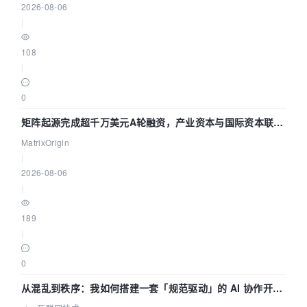
2026-08-06
|
108
|
0
矩阵起源完成超千万美元A轮融资，产业资本与国际资本联手
押注企业级AI基础设施赛道
MatrixOrigin
|
2026-08-06
|
189
|
0
从混乱到秩序：我如何搭建一套「规范驱动」的 AI 协作开发
体系