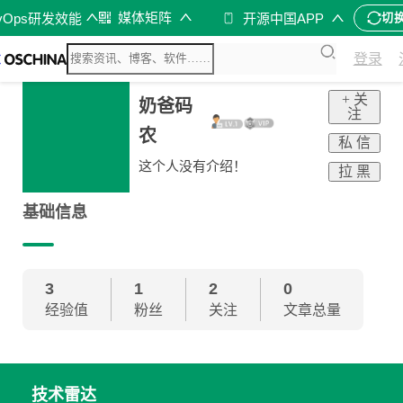
媒体矩阵
vOps研发效能
开源中国APP
切
登录
+ 关
奶爸码
注
农
私 信
这个人没有介绍！
拉 黑
基础信息
3
1
2
0
经验值
粉丝
关注
文章总量
技术雷达