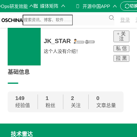
媒体矩阵
vOps研发效能
开源中国APP
切
登录
+ 关
注
JK_STAR
私 信
这个人没有介绍！
拉 黑
基础信息
149
1
2
0
经验值
粉丝
关注
文章总量
技术雷达