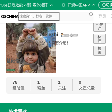
媒体矩阵
vOps研发效能
开源中国APP
切
登录
+ 关
注
easezhi
私
信
这个人没有介绍！
拉
黑
基础信息
78
1
1
0
经验值
粉丝
关注
文章总量
技术雷达